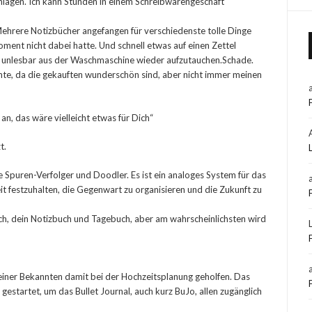
chlagen. Ich kann Stunden in einem Schreibwarengeschäft
Mehrere Notizbücher angefangen für verschiedenste tolle Dinge
 Moment nicht dabei hatte. Und schnell etwas auf einen Zettel
 unlesbar aus der Waschmaschine wieder aufzutauchen.Schade.
hte, da die gekauften wunderschön sind, aber nicht immer meinen
an, das wäre vielleicht etwas für Dich“
t.
ie Spuren-Verfolger und Doodler. Es ist ein analoges System für das
heit festzuhalten, die Gegenwart zu organisieren und die Zukunft zu
ch, dein Notizbuch und Tagebuch, aber am wahrscheinlichsten wird
 einer Bekannten damit bei der Hochzeitsplanung geholfen. Das
gestartet, um das Bullet Journal, auch kurz BuJo, allen zugänglich