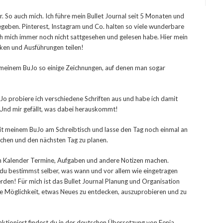
So auch mich. Ich führe mein Bullet Journal seit 5 Monaten und
 gegeben. Pinterest, Instagram und Co. halten so viele wunderbare
h mich immer noch nicht sattgesehen und gelesen habe. Hier mein
nken und Ausführungen teilen!
n meinem BuJo so einige Zeichnungen, auf denen man sogar
Jo probiere ich verschiedene Schriften aus und habe ich damit
Und mir gefällt, was dabei herauskommt!
mit meinem BuJo am Schreibtisch und lasse den Tag noch einmal an
chen und den nächsten Tag zu planen.
nem Kalender Termine, Aufgaben und andere Notizen machen.
, du bestimmst selber, was wann und vor allem wie eingetragen
rden! Für mich ist das Bullet Journal Planung und Organisation
ie Möglichkeit, etwas Neues zu entdecken, auszuprobieren und zu
unktioniert findest du in der deutschen Übersetzung von Fenja.