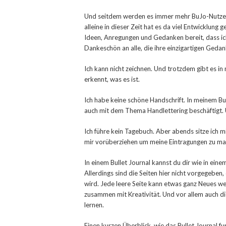
Und seitdem werden es immer mehr BuJo-Nutzer. 
alleine in dieser Zeit hat es da viel Entwicklung
Ideen, Anregungen und Gedanken bereit, dass ic
Dankeschön an alle, die ihre einzigartigen Geda
Ich kann nicht zeichnen. Und trotzdem gibt es i
erkennt, was es ist.
Ich habe keine schöne Handschrift. In meinem Bu
auch mit dem Thema Handlettering beschäftigt. 
Ich führe kein Tagebuch. Aber abends sitze ich 
mir vorüberziehen um meine Eintragungen zu ma
In einem Bullet Journal kannst du dir wie in ei
Allerdings sind die Seiten hier nicht vorgegeben
wird. Jede leere Seite kann etwas ganz Neues we
zusammen mit Kreativität. Und vor allem auch d
lernen.
Einen kurzen Überblick, wie das Bullet Journal f