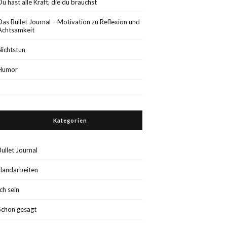
Du hast alle Kraft, die du brauchst
Das Bullet Journal – Motivation zu Reflexion und
Achtsamkeit
Nichtstun
Humor
Kategorien
Bullet Journal
Handarbeiten
Ich sein
Schön gesagt