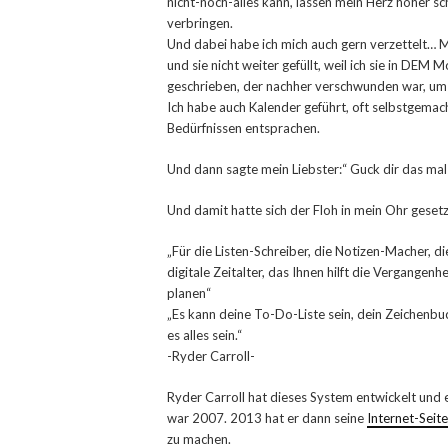
nicht-noch-alles kann, lassen mein Herz höher s
verbringen.
Und dabei habe ich mich auch gern verzettelt… 
und sie nicht weiter gefüllt, weil ich sie in DEM
geschrieben, der nachher verschwunden war, um
Ich habe auch Kalender geführt, oft selbstgemac
Bedürfnissen entsprachen.
Und dann sagte mein Liebster:“ Guck dir das mal 
Und damit hatte sich der Floh in mein Ohr gesetz
„Für die Listen-Schreiber, die Notizen-Macher, d
digitale Zeitalter, das Ihnen hilft die Vergangen
planen“
„Es kann deine To-Do-Liste sein, dein Zeichenbu
es alles sein.“
-Ryder Carroll-
Ryder Carroll hat dieses System entwickelt und
war 2007. 2013 hat er dann seine
Internet-Seite
zu machen.