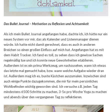
Das Bullet Journal – Motivation zu Reflexion und Achtsamkeit
Als ich mein Bullet Journal angefangen habe, dachte ich, ich hätte nur ein
neues System vor mir, das als Kalender und Listenmanager dienen
würde. Ich hatte nicht damit gerechnet, dass es auch in anderen
Breichen so einen großen Einfluss auf mich hat. Angefangen hat es mit
dem Habit Tracker. Ich fand es toll, zu sehen dass ich gewisse Sachen
regelmäßig tue und ich konnte neue Gewohnheiten etablieren.
Außerdem ist es ein prima Werkzeug, um nachzusehen, wann ich etwas
das letzte mal gemacht habe, bzw. wann welche Aufgabe wieder dran
ist. Außerdem mag ich es, bunte Kästchen auszumalen. Inzwischen sind
auch einige Punkte dazugekommen, die mir für mein persönliches
Wohlbefinden wichtig geworden sind. Ich versuche z.B. jeden Tag
mindestens 6500 Schritte zu machen, 3-5x pro Woche Yoga zu machen
und abends über den vergangenen Tag zu reflektieren.