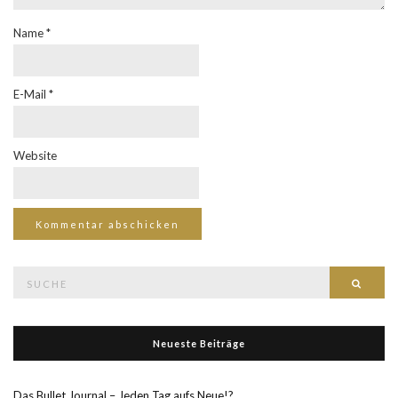
Name
*
E-Mail
*
Website
Suche
Such
nach:
Neueste Beiträge
Das Bullet Journal – Jeden Tag aufs Neue!?